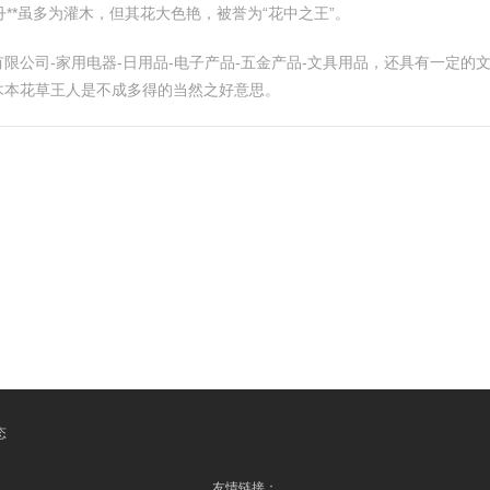
丹**虽多为灌木，但其花大色艳，被誉为“花中之王”。
限公司-家用电器-日用品-电子产品-五金产品-文具用品，还具有一定
木本花草王人是不成多得的当然之好意思。
态
友情链接：