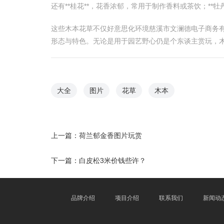
还有**桂花**，花香浓郁，常用于制作香料或茶饮；**牡
这些木本花草不仅好意思化环境慈溪市文澜德电子商务有
形态与特色。无论是用于园艺野心仍是个东谈主赏玩，
大全
图片
花草
木本
上一篇：
荷兰郁金香图片玩赏
下一篇：
白皮松3米价钱些许？
品牌介绍
项目介绍
联系我们
新闻动