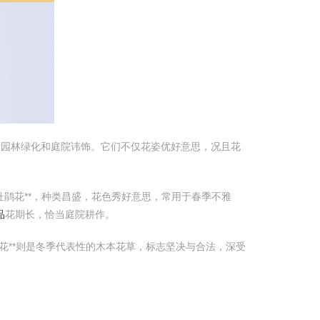
用于园林绿化和庭院讳饰。它们不仅花姿优好意思，况且花
杜鹃花**，种类昌盛，花色秀好意思，常用于春季不雅
品
花期长，恰当庭院耕作。
梅花**则是冬季代表性的木本花草，标志坚决与合法，深受