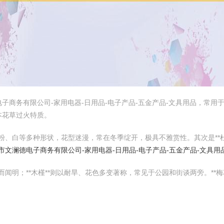
子商务有限公司-家用电器-日用品-电子产品-五金产品-文具用品，常
本花草过火特质。
、粉、白等多种形状，花型迷漫，常在冬季绽开，极具不雅赏性。其次是**
市文澜德电子商务有限公司-家用电器-日用品-电子产品-五金产品-文具用
而闻明；**木槿**则以耐旱、花色多变著称，常见于公园和街谈两旁。**