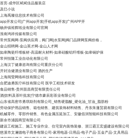
首页-成华区斌斌佳品服装店
及巳小说
上海禹璨信息技术有限公司
app开发公司|广州app开发|手机app开发|广州APP开
杨井镇裕辉纸业有限公司官网
淮南鸿祥传媒有限公司
常州泵阀网-泵阀供应商，阀门网|水泵网|阀门品牌网泵阀价格，
金山招聘网-金山英才网-金山人才网
如皋陶瓷纤维板材-高温耐火材料-如皋硅酸铝纤维板-如皋锅炉保
常州恒隆工业自动化有限公司
上海汉丁健康咨询有限公司重庆分公司
开封洽健酒业有限公司 酒的生产
上海阅莹网络科技有限公司
合肥迪勇医疗科技有限公司 医学工程技术研发
食品销售-贵州苗昌商贸有限责任公司
酒|饮料及茶叶批发|宁德市豪辰彩茶业有限公司
山东省高密市勇琪助剂有限公司_销售硬脂酸_硬化油_甘油_脂肪粉
劳动保护用品销售、箱包销售、建筑装饰材料销售、丹东朱蓬贸易有限公司
机械零件、零部件销售、有色金属压延加工、安徽佰润智能科技有限公司
新余市浦园商贸有限公司
建设工程施工、施工专业作业、住宅室内装饰装修、浙江霸王宏盛建设有限公司
慈溪市文澜德电子商务有限公司-家用电器-日用品-电子产品-五金产品-文具用品