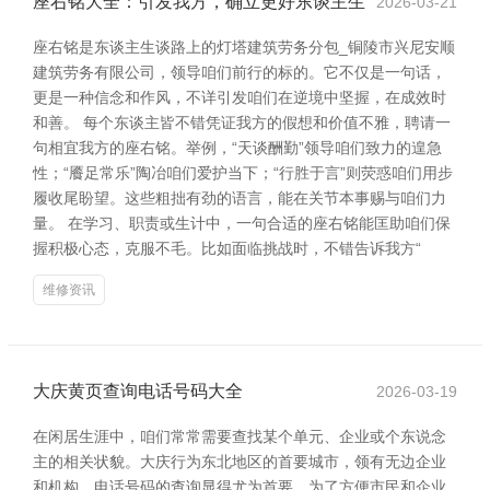
座右铭大全：引发我方，确立更好东谈主生
2026-03-21
座右铭是东谈主生谈路上的灯塔建筑劳务分包_铜陵市兴尼安顺
建筑劳务有限公司，领导咱们前行的标的。它不仅是一句话，
更是一种信念和作风，不详引发咱们在逆境中坚握，在成效时
和善。 每个东谈主皆不错凭证我方的假想和价值不雅，聘请一
句相宜我方的座右铭。举例，“天谈酬勤”领导咱们致力的遑急
性；“餍足常乐”陶冶咱们爱护当下；“行胜于言”则荧惑咱们用步
履收尾盼望。这些粗拙有劲的语言，能在关节本事赐与咱们力
量。 在学习、职责或生计中，一句合适的座右铭能匡助咱们保
握积极心态，克服不毛。比如面临挑战时，不错告诉我方“
维修资讯
大庆黄页查询电话号码大全
2026-03-19
在闲居生涯中，咱们常常需要查找某个单元、企业或个东说念
主的相关状貌。大庆行为东北地区的首要城市，领有无边企业
和机构，电话号码的查询显得尤为首要。为了方便市民和企业