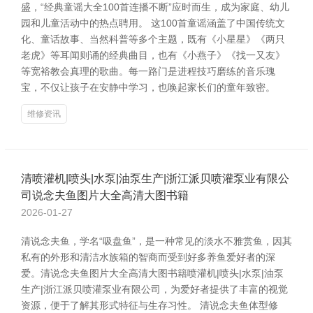
盛，“经典童谣大全100首连播不断”应时而生，成为家庭、幼儿
园和儿童活动中的热点聘用。 这100首童谣涵盖了中国传统文
化、童话故事、当然科普等多个主题，既有《小星星》《两只
老虎》等耳闻则诵的经典曲目，也有《小燕子》《找一又友》
等宽裕教会真理的歌曲。每一路门是进程技巧磨练的音乐瑰
宝，不仅让孩子在安静中学习，也唤起家长们的童年致密。
维修资讯
清喷灌机|喷头|水泵|油泵生产|浙江派贝喷灌泵业有限公
司说念夫鱼图片大全高清大图书籍
2026-01-27
清说念夫鱼，学名“吸盘鱼”，是一种常见的淡水不雅赏鱼，因其
私有的外形和清洁水族箱的智商而受到好多养鱼爱好者的深
爱。清说念夫鱼图片大全高清大图书籍喷灌机|喷头|水泵|油泵
生产|浙江派贝喷灌泵业有限公司，为爱好者提供了丰富的视觉
资源，便于了解其形式特征与生存习性。 清说念夫鱼体型修