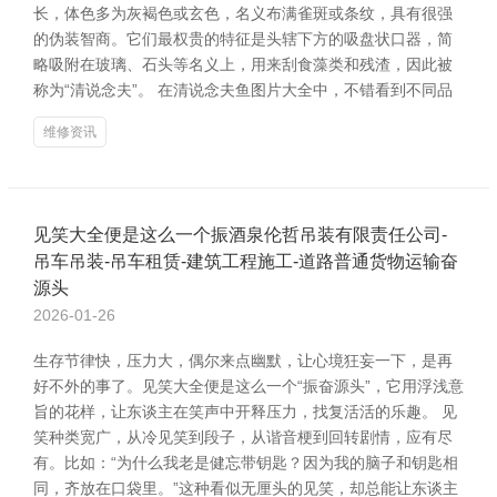
长，体色多为灰褐色或玄色，名义布满雀斑或条纹，具有很强
的伪装智商。它们最权贵的特征是头辖下方的吸盘状口器，简
略吸附在玻璃、石头等名义上，用来刮食藻类和残渣，因此被
称为“清说念夫”。 在清说念夫鱼图片大全中，不错看到不同品
维修资讯
见笑大全便是这么一个振酒泉伦哲吊装有限责任公司-
吊车吊装-吊车租赁-建筑工程施工-道路普通货物运输奋
源头
2026-01-26
生存节律快，压力大，偶尔来点幽默，让心境狂妄一下，是再
好不外的事了。见笑大全便是这么一个“振奋源头”，它用浮浅意
旨的花样，让东谈主在笑声中开释压力，找复活活的乐趣。 见
笑种类宽广，从冷见笑到段子，从谐音梗到回转剧情，应有尽
有。比如：“为什么我老是健忘带钥匙？因为我的脑子和钥匙相
同，齐放在口袋里。”这种看似无厘头的见笑，却总能让东谈主