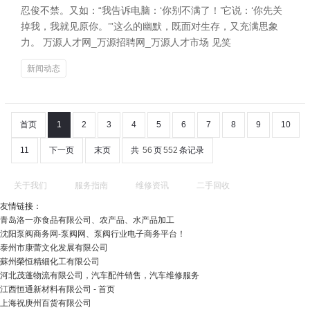
忍俊不禁。又如：“我告诉电脑：‘你别不满了！’它说：‘你先关
掉我，我就见原你。’”这么的幽默，既面对生存，又充满思象
力。 万源人才网_万源招聘网_万源人才市场 见笑
新闻动态
首页
1
2
3
4
5
6
7
8
9
10
11
下一页
末页
共
56
页
552
条记录
关于我们
服务指南
维修资讯
二手回收
友情链接：
青岛洛一亦食品有限公司、农产品、水产品加工
沈阳泵阀商务网-泵阀网、泵阀行业电子商务平台！
泰州市康蕾文化发展有限公司
蘇州榮恒精細化工有限公司
河北茂蓬物流有限公司，汽车配件销售，汽车维修服务
江西恒通新材料有限公司 - 首页
上海祝庚州百货有限公司