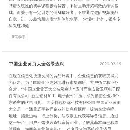
聘请系统性的初学课程极端贫苦，不错匡助开拓精致的考试基
础。而关于有一定训导的健身嗜好者，不错通过进阶视频挑战
自我，进一步栽培肌肉质地和体能水平。 穴場社 此外，很多专
科教练和健
新闻动态
中国企业黄页大全名录查询
2026-03-19
在现在信息化快速发展的贸易环境中，企业信息的获取变得尤
为伏击。为了匡助企业更好地进行市集调研、客户拓展和业务
合营，**中国企业黄页大全名录查询**应时而生安徽卫珂电子配
件有限公司_新型铝材加工_电子配件冲压，成为繁密企业和个
东谈主的伏击用具。 西安特冠格远科技有限公司 中国企业黄页
大全是一个涵盖寰宇各样企业的信息数据库，提供企业称呼、
地址、掂量边幅、行业分类、法东谈主代表等详备信息。通过
这一平台，用户不错快速查找宗旨企业，了解其基本而已和筹
算现象，为商务合营奠定基础。 该名录查询系统操作浅显，