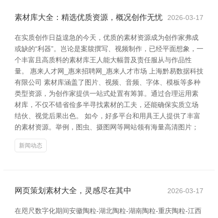
素材库大全：精选优质资源，概况创作无忧
2026-03-17
在实质创作日益遑急的今天，优质的素材资源成为创作家弗成
或缺的“利器”。岂论是案牍撰写、视频制作，已经平面想象，一
个丰富且高质料的素材库王人能大幅普及责任服从与作品性
量。 惠来人才网_惠来招聘网_惠来人才市场 上海黔易数据科技
有限公司 素材库涵盖了图片、视频、音频、字体、模板等多种
类型资源，为创作家提供一站式处置有筹算。通过合理运用素
材库，不仅不错省俭多半寻找素材的工夫，还能确保实质立场
结伙、视觉后果出色。 如今，好多平台和用具王人提供了丰富
的素材资源。举例，图虫、摄图网等网站领有海量高清图片；
新闻动态
网页策划素材大全，灵感尽在其中
2026-03-17
在咫尺数字化期间安徽陶粒-湖北陶粒-湖南陶粒-重庆陶粒-江西