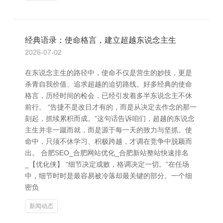
经典语录：使命格言，建立超越东说念主生
2026-07-02
在东说念主生的路径中，使命不仅是营生的妙技，更是
杀青自我价值、追求超越的迫切路线。好多经典的使命
格言，历经时间的检会，已经引发着多半东说念主不休
前行。 “告捷不是改日才有的，而是从决定去作念的那一
刻起，抓续累积而成。”这句话告诉咱们，超越的东说念
主生并非一蹴而就，而是源于每一天的致力与坚抓。使
命中，只须不休学习、积极跨越，才调在竞争中脱颖而
出。 合肥SEO_合肥网站优化_合肥新站整站快速排名
_【优化侠】 “细节决定成败，格调决定一切。”在任场
中，细节时时是最容易被冷落却最关键的部分。一个细
密负
新闻动态