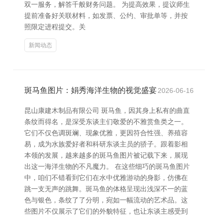
双一服务，解答千般财务问题。 为提高效果，提议师生
提前准备好关联材料，如发票、公约、审批单等，并按
照限定进程提交。关
新闻动态
斑马鱼图片：娟秀海洋生物的视觉盛宴
2026-06-16
昆山康建木制品有限公司 斑马鱼，因其身上私有的曲直
条纹而得名，是深受东谈主们敬爱的不雅赏鱼类之一。
它们不仅色调斑斓、现象优雅，更因符合性强、养殖容
易，成为水族爱好者和科研东谈主员的骄子。跟着影相
本领的发展，越来越多的斑马鱼图片被记载下来，展现
出这一海洋生物的不凡魔力。 在这些细巧的斑马鱼图片
中，咱们不错看到它们在水中优雅游动的身影，仿佛在
跳一支无声的跳舞。斑马鱼的体格呈现出浅深不一的蓝
色与银色，条纹了了分明，宛如一幅流动的艺术品。这
些图片不仅展示了它们的外貌特征，也让东谈主感受到