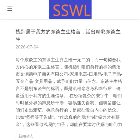
找到属于我方的东谈主生格言，活出精彩东谈主
生
2026-07-04
每个东谈主的东谈主生齐是惟一无二的，而一句契合我
方内心的东谈主生格言，随机指引咱们前行的标的慈溪
市文澜德电子商务有限公司-家用电器-日用品-电子产品-
五金产品-文具用品，赋予咱们力量与信念。东谈主生格
言不是别东谈主的标语，而是流程念念考和奉行后，确
凿适用于我方的生涯信条。 在纷纭复杂的寰宇中，咱们
时时被外界的声息所干涉，容易迷失自我。但确凿能让
咱们走出渺茫、执意前行的，是那些发自内心的信念。
比如“坚捏等于告成”、“作念真的的我方”或“极力才有薪
金”，这些看似浅易的句子，却能在要津时代赐与咱们力
新闻动态