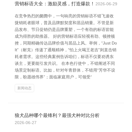
营销标语大全：激励灵感，打造爆款！
2026-06-29
在竞争热烈的阛阓中，一句响亮的营销标语不错飞速收
拢销耗者眼球，普及品牌默契度和居品销量。不管是新
品发布、节日促销仍是品牌重塑，一个有劲的标语皆能
成为得胜的助推器。 好的营销标语应轻视有劲、顿挫顿
挫，同期精确传达品牌价值与居品上风。举例，“Just Do
It”（耐克）传递了通顺精神，“怕上火喝王老吉”则直击销
耗者需求。这些经典案例告诉咱们，标语不仅要劝诱东
谈主，更要能引发共识。 在本色行使中，不错阐述不同
场景定制标语。比如，针对年青群体，不错用“芳华不设
限，盼愿雄伟界”；面临家庭用户，可领受“
新闻动态
狼犬品种哪个最锋利？最强犬种对比分析
2026-06-27