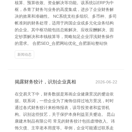
核算、预算收敛、资金解决等功能。该系统以ERP为中
枢，杀青了财务与业务的高度集成，进步了企业财务解
决的效果和准确性。 NC系统支柱多组织、多币种、多司
帐准则的财务处理，适用于跨国企业或多元化业务结构
的企业。其中枢功能包括总账解决、应收应酬解决、固
定钞票解决和本钱核算等，简略知足企业浮浅财务操作
的需求。 合肥SEO_合肥网站优化_合肥新站整站快
新闻动态
揭露财务狡计，识别企业真相
2026-06-22
在交易天下中，财务数据是筹画企业健康景况的蹙迫依
据。联系词，一些企业为了掩饰信得过地方景况，时时
通过各式财务狡计来粉饰报表，误导投资者和监管机
构。识别这些技艺，关于保护本身利益至关蹙迫。 昆山
康建木制品有限公司 常见的财务狡计包括虚增收入、讳
饰欠债、主宰老本用度等。举例，企业可能通过联系走