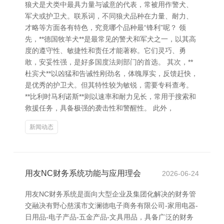
狼犬是犬类中最具力量与诚意的代表，常被用作警犬、
军犬或护卫犬。联系词，不同狼犬品种在力量、耐力、
才略等方面各有特色，究竟哪个品种最“锋利”呢？ 领
先，**德国牧羊犬**是最常见的警犬和军犬之一，以其高
度的遵守性、敏捷性和责任才能著称。它们灵巧、勇
敢，安妥性强，是好多国度法则部门的首选。 其次，**
杜宾犬**以凶猛和告诫性刚劲名，体魄厚实，反馈赶快，
是优秀的护卫犬。但其特性较为敏锐，需要专科查考。
**比利时马利诺斯**则以速率和耐力见长，常用于搜索和
救援任务，具备极强的袭击性和警醒性。 此外，
新闻动态
用友NC财务系统功能与应用理会
2026-06-24
用友NC财务系统是面向大型企业及集团化解决的财务管
交融决有野心慈溪市文澜德电子商务有限公司-家用电器-
日用品-电子产品-五金产品-文具用品，具备广泛的财务