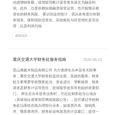
动虚增销售额，或驾驭司帐计谋变更东谈主为融合利
润。此外，过度依赖短期融资保管运营，也可能预示着
潜在的财务风险。 要识别这些狡计，需从多角度分析财
务报表。缓和现款流变化、应收账款与存货增长是否合
理，以及利润与地
新闻动态
重庆交通大学财务处服务指南
2026-06-21
昆山康建木制品有限公司 为方便师生办本旨务关联事
务，重庆交通大学财务处提供全面、高效的服务。财务
处主要厚爱学校预算处治、资金进出、管帐核算、税务
讲述及财务计议等责任，是保险学改良常初始的首要部
门。 师生在办本旨务业务时，可赶赴财务处办公场合
（具体地址请查阅官网或校园公告），也可通过学校财
务处治系统在线办理部分业务，如发票开具、报销恳
求、预算查询等。财务处设有故意的计议窗口，提供一