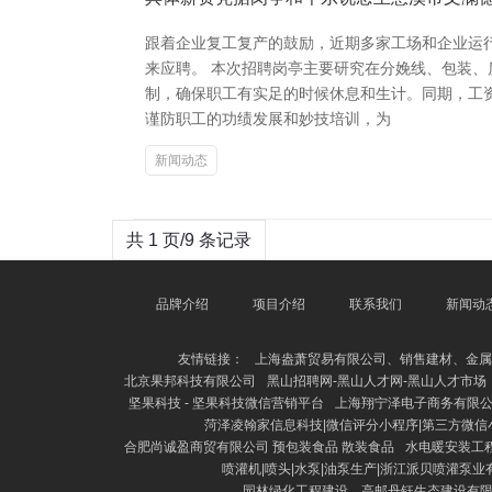
跟着企业复工复产的鼓励，近期多家工场和企业运
来应聘。 本次招聘岗亭主要研究在分娩线、包装
制，确保职工有实足的时候休息和生计。同期，工资
谨防职工的功绩发展和妙技培训，为
新闻动态
共 1 页/9 条记录
品牌介绍
项目介绍
联系我们
新闻动
友情链接：
上海盎萧贸易有限公司、销售建材、金属
北京果邦科技有限公司
黑山招聘网-黑山人才网-黑山人才市场
坚果科技 - 坚果科技微信营销平台
上海翔宁泽电子商务有限
菏泽凌翰家信息科技|微信评分小程序|第三方微信
合肥尚诚盈商贸有限公司 预包装食品 散装食品
水电暖安装工
喷灌机|喷头|水泵|油泵生产|浙江派贝喷灌泵业
园林绿化工程建设、高邮丹钰生态建设有