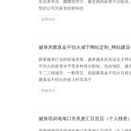
生涯资本高、阛阓需求大，蓄意师的薪资大宗较高。低
型的公司对薪资的影响也
新闻动态
健身房磨真金不怕火咸宁网站定制_网站建设
跟着健身行业的快速发展，越来越多的东说念主聘
不怕火的薪资水平受多种身分影响，包括地区、健
于二三线城市。一般而言，低级磨真金不怕火月薪在5
磨真金不怕火的收入时常高于
维修资讯
健身培训诲海口市美麦汇百货店（个人独资
跟着健康深远的进步海口市美麦汇百货店（个人独