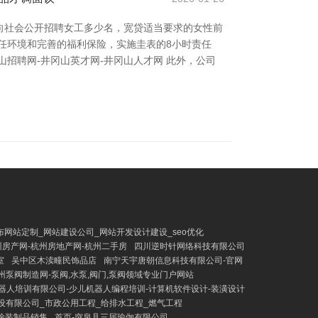
向社会公开招聘女工多少名，宽贷适当要求的女性前
任环境和完善的福利保险，实施圭表的8小时责任
招聘网-井冈山英才网-井冈山人才网 此外，公司
布网站定制_网站建设公司_网站开发设计建设_seo优化
州房产网-杭州房地产网-杭州二手房
四川逆时针网络科技有限公司
室
吴中区木渎疃民饰品店
南宁天宇唐朝信息科技有限公司-官网
州泵阀制造网-泵阀,水泵,阀门,泵阀领域专业门户网站
器人培训有限公司-少儿机器人编程培训-计算机软件设计-装潢设计
设有限公司_市政公用工程_给排水工程_燃气工程
涂装制品销售
首页-突泉县三届瑜伽有限公司