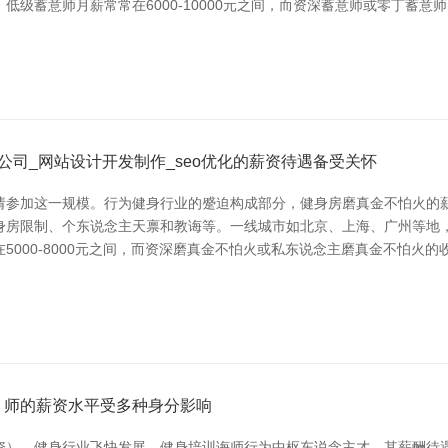
级蓄意师月薪常常在6000-10000元之间，而资深蓄意师或零丁蓄意
公司_网站设计开发制作_seo优化的薪资待遇备受关怀
请参加这一规模。行为健身行业的蹙迫构成部分，健身房磨真金不怕火的薪
身房限制、个东说念主天禀和教诲等。一线城市如北京、上海、广州等地
000-8000元之间，而资深磨真金不怕火或私东说念主磨真金不怕火的
）师的薪资水平受多种身分影响
资），健身行业飞快发展，健身培训诲师行为中枢东说念主才，其薪酬待