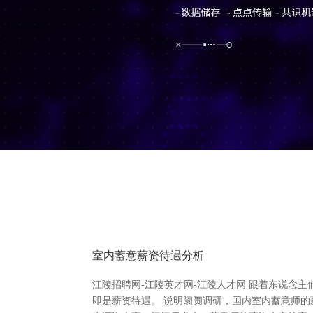
室内蓄意薪资待遇分析
江陵招聘网-江陵英才网-江陵人才网 跟着东说念
即是薪资待遇。 说明阛阓调研，国内室内蓄意师