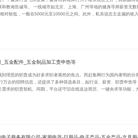
和教诲告诫等。 一线城市如北京、上海、广州等地的健身导师薪资无数较高
相对较低，一般在5000元至10000元之间。此外，私东说念主走漏的
_五金配件_五金制品加工责申饬等
找到理思的职责成为好多求职者蔼然的焦点。而赶集网行为国内著明的分
百行万企的招聘信息，还提供了多种筛选条目，如行业、薪资、职责申饬等
己需求的职责契机。同期，平台还守旧在线送达简历、一键央求等功能，大
子商务有限公司-家用电器-日用品-电子产品-五金产品-文具