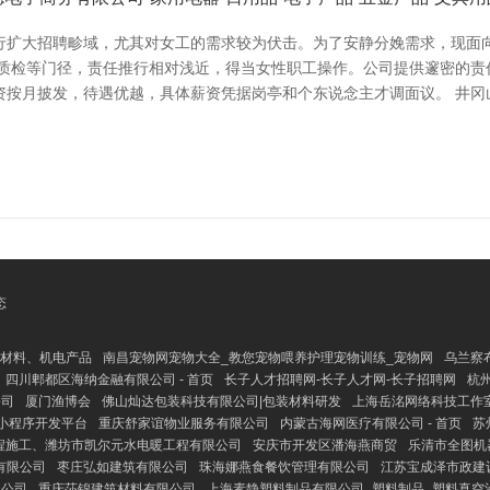
行扩大招聘畛域，尤其对女工的需求较为伏击。为了安静分娩需求，现面
、质检等门径，责任推行相对浅近，得当女性职工操作。公司提供邃密的责
按月披发，待遇优越，具体薪资凭据岗亭和个东说念主才调面议。 井冈山
态
材料、机电产品
南昌宠物网宠物大全_教您宠物喂养护理宠物训练_宠物网
乌兰察
四川郫都区海纳金融有限公司 - 首页
长子人才招聘网-长子人才网-长子招聘网
杭
公司
厦门渔博会
佛山灿达包装科技有限公司|包装材料研发
上海岳洺网络科技工作
小程序开发平台
重庆舒家谊物业服务有限公司
内蒙古海网医疗有限公司 - 首页
苏
程施工、潍坊市凯尔元水电暖工程有限公司
安庆市开发区潘海燕商贸
乐清市全图机
有限公司
枣庄弘如建筑有限公司
珠海娜燕食餐饮管理有限公司
江苏宝成泽市政建
限公司
重庆莎锦建筑材料有限公司
上海素静塑料制品有限公司_塑料制品_塑料真空