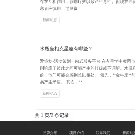
存在互相作用，影响疗效以致产生毒性。但现在并莫
寒者应慎用，过量食
新闻动态
水瓶座相克星座有哪些？
爱策划-活动策划一站式服务平台 在占星学中黄
则响应了彼此之间可能产生的打破或不调解。水瓶座
前，他们可能会感到难以相处。 领先，**金牛座
易产生矛盾。 其次，**
新闻动态
共 1 页/2 条记录
品牌介绍
项目介绍
联系我们
新闻动