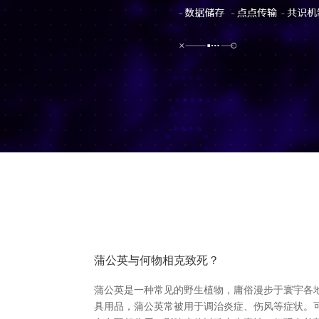
蒲公英与何物相克致死？
蒲公英是一种常见的野生植物，庸俗漫步于寰宇各地
具用品，蒲公英常被用于调治炎症、伤风等症状。可