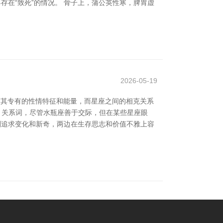
存在“致死”的情况。 骨子上，蒲公英性寒，脾胃虚
2026-05-19
有其专有的性情特征和能量，而星座之间的相克关系
称。关系词，尽管水瓶座善于交际，但在某些星座眼
座则追求变化和新奇，两边在生存思志和价值不雅上容