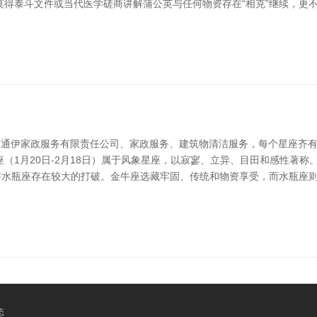
得泰斗文件或当代医学磋商讲解蒲公英与任何物资存在“相克”继续，更不
冈市通伊家政服务有限责任公司、家政服务、建筑物清洁服务，每个星座齐
（1月20日-2月18日）属于风象星座，以寂寥、立异、目田和感性著
**与水瓶座存在较大的打破。金牛座选藏牢固、传统和物资享受，而水瓶
态