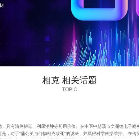
相克 相关话题
TOPIC
，具有清热解毒、利尿消肿等药用价值。在中医中慈溪市文澜德电子商务有
是，对于“蒲公英与何物相克致死”的说法，并莫得科学依据维持。 在传