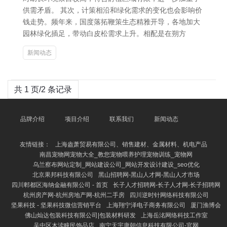
供需矛盾。 其次，计策相沿和绿化需求的变化也会影响价
钱走势。频年来，国度落拓鞭策生态精雅开导，各地加大
园林绿化插足，带动白皮松需求上升。相配是在朔方
新闻动态
共 1 页/2 条记录
品牌介绍
项目介绍
联系我们
新闻动态
友情链接：
上海盎萧贸易有限公司、销售建材、金属材料、机电产品
南昌宠物网宠物大全_教您宠物喂养护理宠物训练_宠物网
乌兰察布网站定制_网站建设公司_网站开发设计建设_seo优化
北京果邦科技有限公司
黑山招聘网-黑山人才网-黑山人才市场
四川郫都区海纳金融有限公司 - 首页
长子人才招聘网-长子人才网-长子招聘网
杭州房产网-杭州房地产网-杭州二手房
四川逆时针网络科技有限公司
坚果科技 - 坚果科技微信营销平台
上海翔宁泽电子商务有限公司
厦门渔博会
佛山灿达包装科技有限公司|包装材料研发
上海岳洺网络科技工作室
吴中区木渎疃民饰品店
南宁天宇唐朝信息科技有限公司-官网