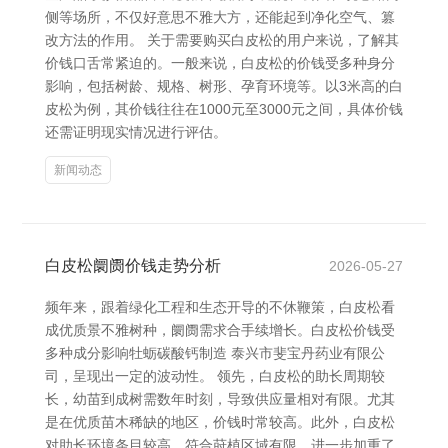
侧等场所，不仅好意思不雅大方，还能起到净化空气、篡
改方法的作用。 关于需要购买白皮松的用户来说，了解其
价钱口舌常紧迫的。一般来说，白皮松的价钱受多种身分
影响，包括树龄、规格、树形、孕育环境等。以3米高的白
皮松为例，其价钱往往在1000元至3000元之间，具体价钱
还需证明现实情况进行评估。
新闻动态
白皮松阛阓价钱走势分析
2026-05-27
频年来，跟着绿化工程和生态开导的不休鞭策，白皮松看
成优质景不雅树种，阛阓需求合手续增长。白皮松价钱受
多种成分影响牡蛎碳酸钙制造 泰兴市斐宝丹药业有限公
司，呈现出一定的波动性。 领先，白皮松的助长周期较
长，幼苗到成树需数年时刻，导致供应量相对有限。尤其
是在优质苗木稀缺的地区，价钱时常较高。此外，白皮松
对助长环境条目较高，符合莳植区域有限，进一步加重了