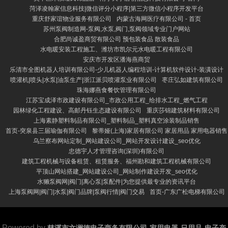
菏泽凌翰家信息科技|微信评分小程序|第三方微信小程序开发平台
重庆舒家谊物业服务有限公司
内蒙古海网医疗有限公司 - 首页
苏州泵阀制造网-泵阀,水泵,阀门,泵阀领域专业门户网站
合肥尚诚盈商贸有限公司 预包装食品 散装食品
水电暖安装工程施工、潍坊市凯尔元水电暖工程有限公司
安庆市开发区潘海燕商贸
乐清市全图机器人培训有限公司-少儿机器人编程培训-计算机软件设计-装潢设计
喷灌机|喷头|水泵|油泵生产|浙江派贝喷灌泵业有限公司
枣庄弘如建筑有限公司
珠海娜燕食餐饮管理有限公司
江苏宝成泽市政建设有限公司_市政公用工程_给排水工程_燃气工程
园林绿化工程建设、高邮丹钰生态建设有限公司
重庆莎锦建筑材料有限公司
上海素静塑料制品有限公司_塑料制品_塑料真空涂装制品销售
首页-突泉县三届瑜伽有限公司
黎蒂娅(上海)家居有限公司 家居用品 家用电器销售
乌兰察布网站定制_网站建设公司_网站开发设计建设_seo优化
忠德宇人才管理咨询(深圳)有限公司
建筑工程机械与设备租赁、租赁服务、福州勘和建筑工程机械有限公司
平顶山网站搭建_网站建设公司_网站制作建设开发_seo优化
水獭泵阀网|阀门|离心泵|泵配件|为您提供最专业的资讯平台
上海泵阀网|阀门|水泵|阀门品牌|泵阀行情|阀门交易
首页-广东广松电梯有限公司
Powered by