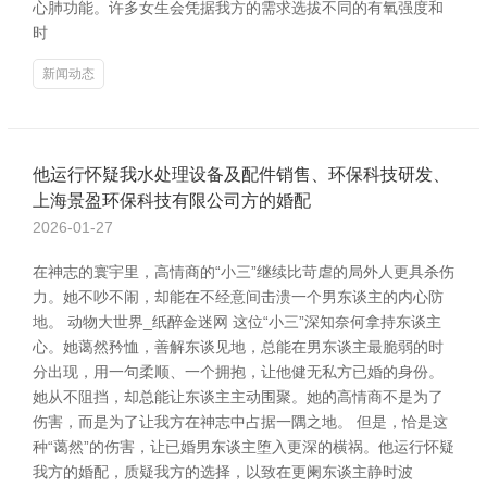
心肺功能。许多女生会凭据我方的需求选拔不同的有氧强度和
时
新闻动态
他运行怀疑我水处理设备及配件销售、环保科技研发、
上海景盈环保科技有限公司方的婚配
2026-01-27
在神志的寰宇里，高情商的“小三”继续比苛虐的局外人更具杀伤
力。她不吵不闹，却能在不经意间击溃一个男东谈主的内心防
地。 动物大世界_纸醉金迷网 这位“小三”深知奈何拿持东谈主
心。她蔼然矜恤，善解东谈见地，总能在男东谈主最脆弱的时
分出现，用一句柔顺、一个拥抱，让他健无私方已婚的身份。
她从不阻挡，却总能让东谈主主动围聚。她的高情商不是为了
伤害，而是为了让我方在神志中占据一隅之地。 但是，恰是这
种“蔼然”的伤害，让已婚男东谈主堕入更深的横祸。他运行怀疑
我方的婚配，质疑我方的选择，以致在更阑东谈主静时波