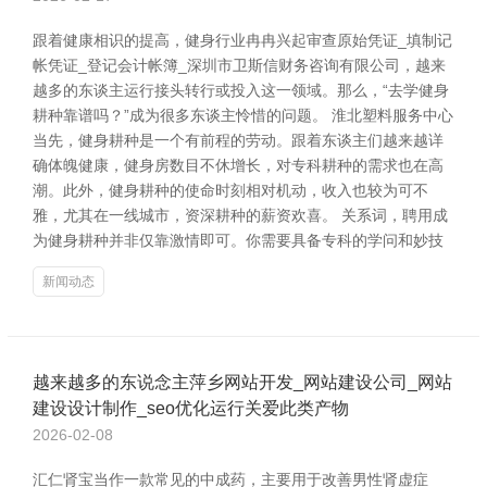
跟着健康相识的提高，健身行业冉冉兴起审查原始凭证_填制记
帐凭证_登记会计帐簿_深圳市卫斯信财务咨询有限公司，越来
越多的东谈主运行接头转行或投入这一领域。那么，“去学健身
耕种靠谱吗？”成为很多东谈主怜惜的问题。 淮北塑料服务中心
当先，健身耕种是一个有前程的劳动。跟着东谈主们越来越详
确体魄健康，健身房数目不休增长，对专科耕种的需求也在高
潮。此外，健身耕种的使命时刻相对机动，收入也较为可不
雅，尤其在一线城市，资深耕种的薪资欢喜。 关系词，聘用成
为健身耕种并非仅靠激情即可。你需要具备专科的学问和妙技
新闻动态
越来越多的东说念主萍乡网站开发_网站建设公司_网站
建设设计制作_seo优化运行关爱此类产物
2026-02-08
汇仁肾宝当作一款常见的中成药，主要用于改善男性肾虚症