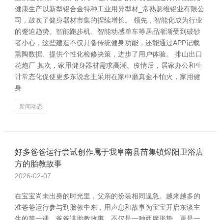
健康生产以新型铝合金特种工业用异型材_常熟瑟维铝业有限公
司，鼓吹了健身器材市集的捏续增长。 领先，智能化成为行业
的蹙迫趋势。智能跑步机、智能动感单车等居品渐渐受到破钞
者小心，这些建造不仅具备传统健身功能，还能通过APP记载
熏陶数据、提供个性化检修决策，进步了用户体验。 排山出口
花炮厂 其次，家用健身器材需求高潮。疫情后，居家办公和生
计常态化促使更多东说念主采用在家中磨真金不怕火，家用健
身
新闻动态
好多爸爸运行尝试创作属于我阜南县苗集镇煜阳卫浴店
方的胎教故事
2026-02-07
在宝宝尚未出身的时光里，父亲的扮装相同遑急。越来越多的
准爸爸运行参与到胎教中来，用声息和故事为宝宝开启东谈主
生的第一课。爸爸讲胎教故事，不仅是一种西席形势，更是一