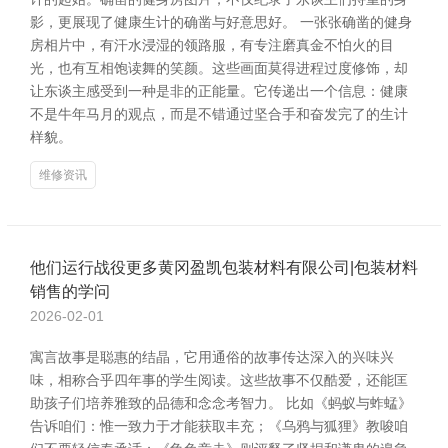
影，更展现了健康生计的确凿与好意思好。 一张张确凿的健身
房相片中，有汗水浸湿的领路服，有专注磨真金不怕火的目
光，也有互相饱读舞的笑颜。这些画面莫得进程过度修饰，却
让东谈主感受到一种是非的正能量。它传递出一个信息：健康
不是牛年马月的观点，而是不错通过坚合手和奋发完了的生计
样貌。
维修资讯
他们运行战役更多黄冈盈凯包装材料有限公司|包装材料
销售的学问
2026-02-01
寓言故事是聪惠的结晶，它用通俗的故事传达深入的兴味兴
味，相称合乎四年事的学生阅读。这些故事不仅酷爱，还能匡
助孩子们培养雅致的品德和念念考智力。 比如《蚂蚁与蚱蜢》
告诉咱们：惟一致力于才能获取丰充；《乌鸦与狐狸》教唆咱