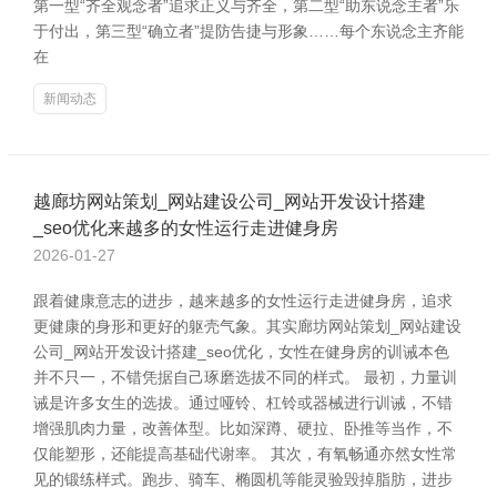
第一型“齐全观念者”追求正义与齐全，第二型“助东说念主者”乐
于付出，第三型“确立者”提防告捷与形象……每个东说念主齐能
在
新闻动态
越廊坊网站策划_网站建设公司_网站开发设计搭建
_seo优化来越多的女性运行走进健身房
2026-01-27
跟着健康意志的进步，越来越多的女性运行走进健身房，追求
更健康的身形和更好的躯壳气象。其实廊坊网站策划_网站建设
公司_网站开发设计搭建_seo优化，女性在健身房的训诫本色
并不只一，不错凭据自己琢磨选拔不同的样式。 最初，力量训
诫是许多女生的选拔。通过哑铃、杠铃或器械进行训诫，不错
增强肌肉力量，改善体型。比如深蹲、硬拉、卧推等当作，不
仅能塑形，还能提高基础代谢率。 其次，有氧畅通亦然女性常
见的锻练样式。跑步、骑车、椭圆机等能灵验毁掉脂肪，进步