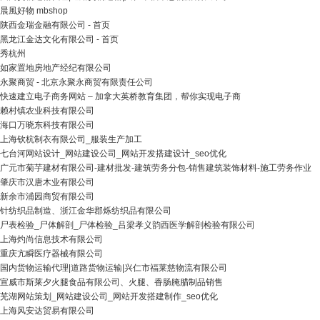
晨風好物 mbshop
陕西金瑞金融有限公司 - 首页
黑龙江金达文化有限公司 - 首页
秀杭州
如家置地房地产经纪有限公司
永聚商贸 - 北京永聚永商贸有限责任公司
快速建立电子商务网站 – 加拿大英桥教育集团，帮你实现电子商
赖村镇农业科技有限公司
海口万晓东科技有限公司
上海钦杭制衣有限公司_服装生产加工
七台河网站设计_网站建设公司_网站开发搭建设计_seo优化
广元市菊芋建材有限公司-建材批发-建筑劳务分包-销售建筑装饰材料-施工劳务作业
肇庆市汉唐木业有限公司
新余市浦园商贸有限公司
针纺织品制造、浙江金华郡烁纺织品有限公司
尸表检验_尸体解剖_尸体检验_吕梁孝义韵西医学解剖检验有限公司
上海灼尚信息技术有限公司
重庆亢瞬医疗器械有限公司
国内货物运输代理|道路货物运输|兴仁市福莱慈物流有限公司
宣威市斯莱夕火腿食品有限公司、火腿、香肠腌腊制品销售
芜湖网站策划_网站建设公司_网站开发搭建制作_seo优化
上海风安达贸易有限公司