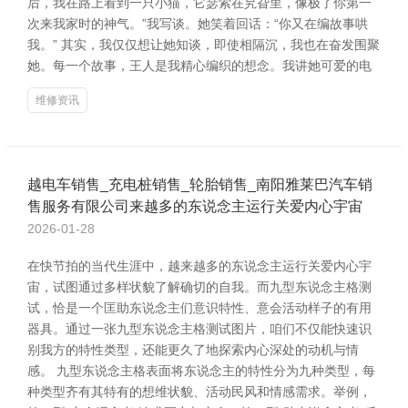
后，我在路上看到一只小猫，它瑟索在旯旮里，像极了你第一
次来我家时的神气。”我写谈。她笑着回话：“你又在编故事哄
我。” 其实，我仅仅想让她知谈，即使相隔沉，我也在奋发围聚
她。每一个故事，王人是我精心编织的想念。我讲她可爱的电
维修资讯
越电车销售_充电桩销售_轮胎销售_南阳雅莱巴汽车销
售服务有限公司来越多的东说念主运行关爱内心宇宙
2026-01-28
在快节拍的当代生涯中，越来越多的东说念主运行关爱内心宇
宙，试图通过多样状貌了解确切的自我。而九型东说念主格测
试，恰是一个匡助东说念主们意识特性、意会活动样子的有用
器具。通过一张九型东说念主格测试图片，咱们不仅能快速识
别我方的特性类型，还能更久了地探索内心深处的动机与情
感。 九型东说念主格表面将东说念主的特性分为九种类型，每
种类型齐有其特有的想维状貌、活动民风和情感需求。举例，