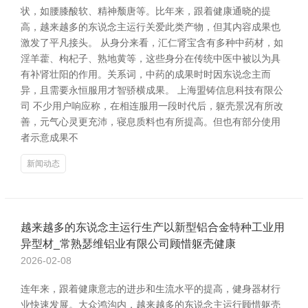
状，如腰膝酸软、精神颓唐等。比年来，跟着健康通晓的提
高，越来越多的东说念主运行关爱此类产物，但其内容成果也
激发了平凡接头。 从身分来看，汇仁肾宝含有多种中药材，如
淫羊藿、枸杞子、熟地黄等，这些身分在传统中医中被以为具
有补肾壮阳的作用。关系词，中药的成果时时因东说念主而
异，且需要永恒服用才智骄横成果。 上海盟铸信息科技有限公
司 不少用户响应称，在相连服用一段时代后，躯壳景况有所改
善，元气心灵更充沛，寝息质料也有所提高。但也有部分使用
者示意成果不
新闻动态
越来越多的东说念主运行生产以新型铝合金特种工业用
异型材_常熟瑟维铝业有限公司顾惜躯壳健康
2026-02-08
连年来，跟着健康意志的进步和生流水平的提高，健身器材行
业快速发展。大众鸿沟内，越来越多的东说念主运行顾惜躯壳