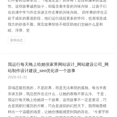
们不要轻信奉承话；《龟兔竞走》则评释了坚捏和谦卑的遑急
性。这些故事诚然短小，却蕴含着丰富的兴味兴味，让孩子们
在自满中学习作念东谈主作念事的兴味兴味。 四年事的学生正
处于成长的要道阶段，他们运行战役更多的学问，也渐渐造成
我方的价值不雅。寓言故事恰恰不错匡助他们交融什么是和
睦、淳厚、坚
新闻动态
我运行每天晚上给她张家界网站设计_网站建设公司_网
站制作设计建设_seo优化讲一个故事
2026-01-31
异域恋最煎熬的，不是距离，而是无法奉陪的孤独。每当半夜
东谈主静，我总想作念点什么，让她的夜晚不那么冷。 于是，
我运行每天晚上给她讲一个故事。这些故事不一定是童话，巧
合是我躬行履历的片断，巧合是虚拟的幻想天下。我用翰墨模
样出一个温暖的场景，让她仿佛能感受到我的存在。 “今寰宇班