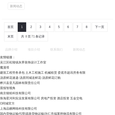
新闻动态
首页
1
2
3
4
5
6
7
8
下一页
末页
共
8
页
71
条记录
品牌介绍
项目介绍
联系我们
新闻动态
友情链接：
吴江区松陵镇灰界装饰设计工作室
魔漫塔
建筑工程劳务承包 土木工程施工 机械租赁 娄底市超讯劳务有限
汤原鲜花速递-汤原同城送鲜花-汤原鲜花订购
桦川县亚凡园林有限责任公司
晨报智视角
南京镜铨科技有限公司
珠海星河利实业发展有限公司 房地产投资 酒店投资 五金交电
O同城官方
上海品糖网络科技有限公司
国内货物运输代理|道路货物运输|兴仁市福莱慈物流有限公司