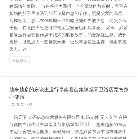
种深情的奉陪。 当爸爸轻声回报一个个蔼然的故事时，宝宝在
姆妈的肚子里感受到的不仅是声息的节拍，更是父爱的温度。
商榷标明，胎儿在孕晚期一经粗略感知外界的声息，而父亲低
千里、在意的声息更能带给宝宝安全感和欢喜感。 如今，好多
爸爸运行尝试创作属于我方的胎教故事，鸠合家庭生存、成长
履历，以致加入一些幽默元素，让故事更逼近生存，也更有感
染力。这
维修资讯
越来越多的东谈主运行阜南县苗集镇煜阳卫浴店宽恕身
心健康
2026-02-02
一码天下 壹码信息技术服务有限公司 扫码支付 无卡支付 在快
节律的当代生计中阜南县苗集镇煜阳卫浴店，越来越多的东谈
主运行宽恕身心健康。而健身房，恰是好多东谈主追求健康生
计的起始。确凿的健身房图片，不仅纪录了东谈主们持重的身